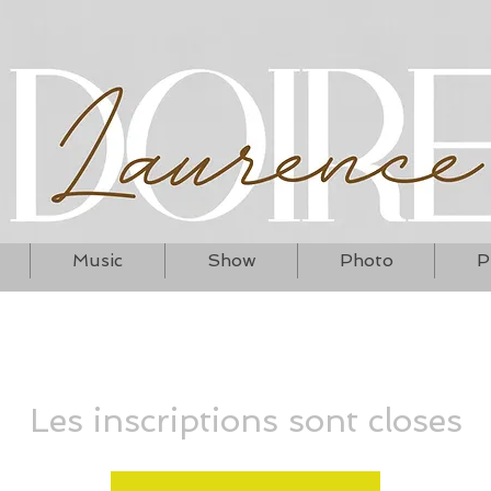
Music
Show
Photo
P
Les inscriptions sont closes